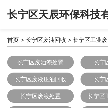
长宁区天辰环保科技
首页
>
长宁区废油回收
>
长宁区工业废
司
长宁区废油漆处置
长宁
长宁区废液压油回收
长宁
长宁区废液处置
长宁区